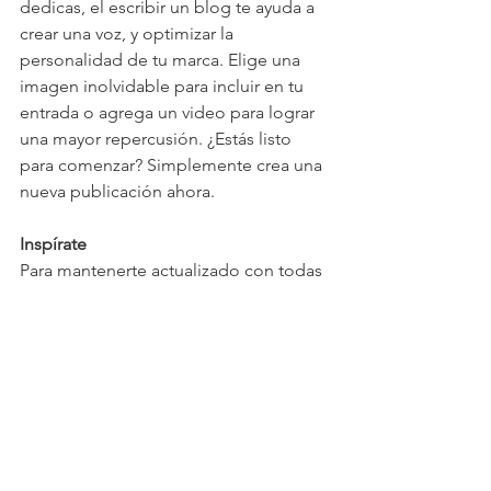
dedicas, el escribir un blog te ayuda a 
crear una voz, y optimizar la 
personalidad de tu marca. Elige una 
imagen inolvidable para incluir en tu 
entrada o agrega un video para lograr 
una mayor repercusión. ¿Estás listo 
para comenzar? Simplemente crea una 
nueva publicación ahora.
Inspírate
Para mantenerte actualizado con todas 
las novedades, incluyendo consejos 
para crear tu página web y artículos 
interesantes, dirígete al Blog de Wix. 
Encontrarás una fuente permanente de 
inspiración para crear tu propio blog, y 
consejos para crear contenido original, 
increíbles imágenes y videos. 
Comienza a crear tu propio blog ahora 